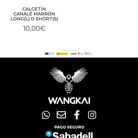
CALCETÍN
CANALÉ MARRÓN
LONG(L) O SHORT(S)
10,00
€