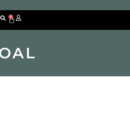
0
COAL