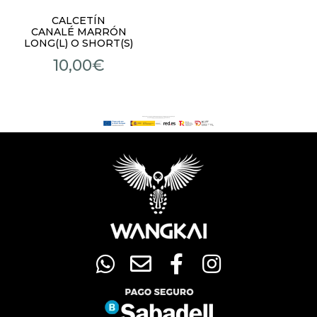
CALCETÍN
CANALÉ MARRÓN
LONG(L) O SHORT(S)
10,00
€