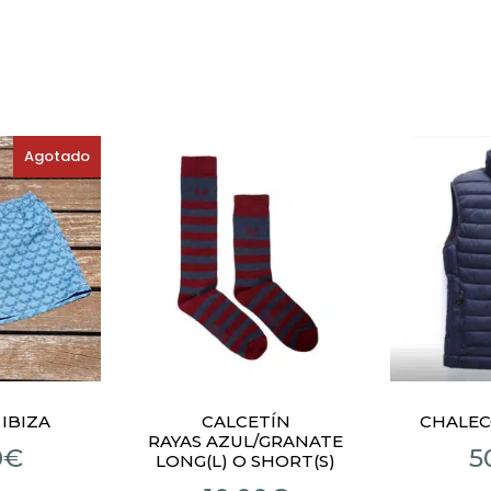
Agotado
IBIZA
CALCETÍN
CHALEC
RAYAS AZUL/GRANATE
0
€
5
LONG(L) O SHORT(S)