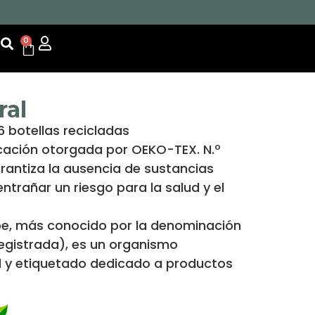
0
ral