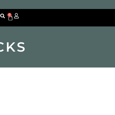
0
CKS