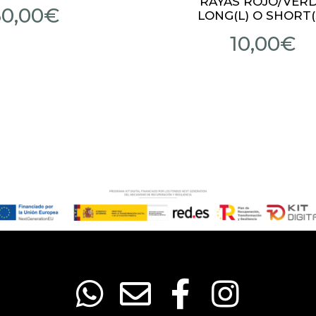
RAYAS ROJO/VER
60,00
€
LONG(L) O SHORT(
10,00
€